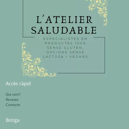
Accès ràpid
Qui som?
Recetas
Contacte
Botiga