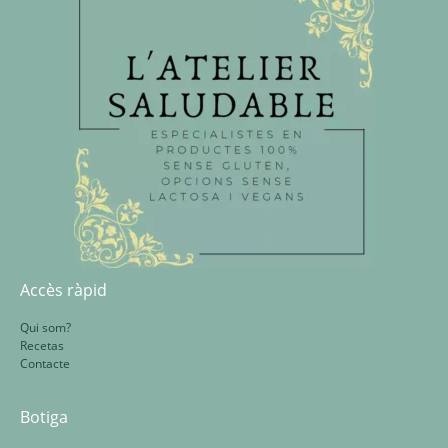
Accès ràpid
Qui som?
Recetas
Contacte
Botiga