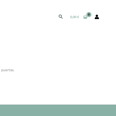
Buscar
0,00
€
 puertas.