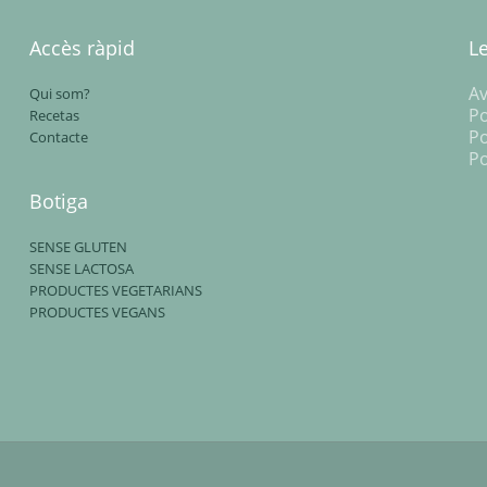
Accès ràpid
L
Av
Qui som?
Po
Recetas
Po
Contacte
Po
Botiga
SENSE GLUTEN
SENSE LACTOSA
PRODUCTES VEGETARIANS
PRODUCTES VEGANS