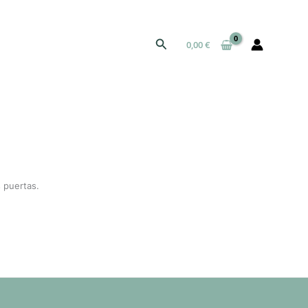
Buscar
0,00
€
 puertas.