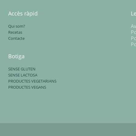
Accès ràpid
L
Av
Qui som?
Po
Recetas
Po
Contacte
Po
Botiga
SENSE GLUTEN
SENSE LACTOSA
PRODUCTES VEGETARIANS
PRODUCTES VEGANS