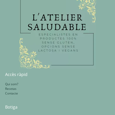
Accès ràpid
Qui som?
Recetas
Contacte
Botiga