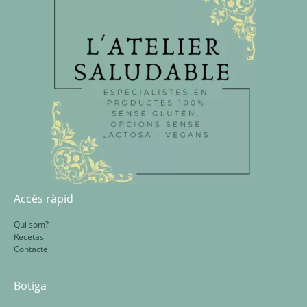
Accès ràpid
Qui som?
Recetas
Contacte
Botiga