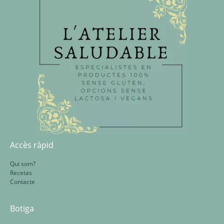
Accès ràpid
Qui som?
Recetas
Contacte
Botiga