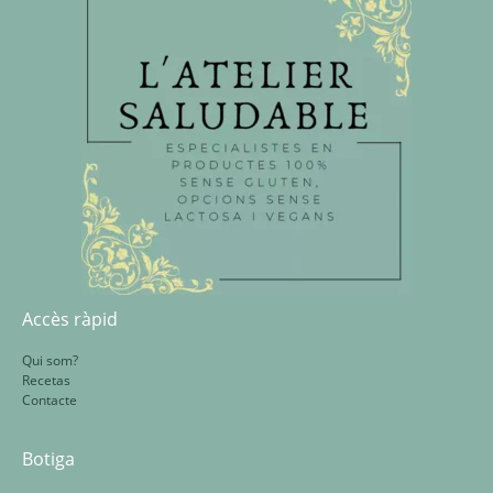
Accès ràpid
Qui som?
Recetas
Contacte
Botiga