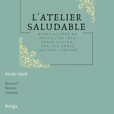
Accès ràpid
Qui som?
Recetas
Contacte
Botiga