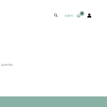
Buscar
0,00
€
 puertas.