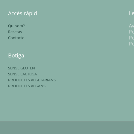
Accès ràpid
L
Av
Qui som?
Po
Recetas
Po
Contacte
Po
Botiga
SENSE GLUTEN
SENSE LACTOSA
PRODUCTES VEGETARIANS
PRODUCTES VEGANS