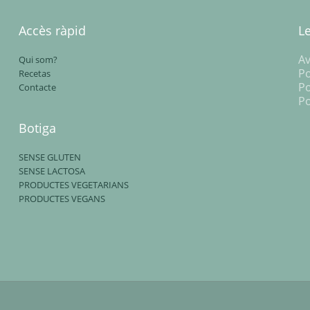
Accès ràpid
L
Av
Qui som?
Po
Recetas
Po
Contacte
Po
Botiga
SENSE GLUTEN
SENSE LACTOSA
PRODUCTES VEGETARIANS
PRODUCTES VEGANS