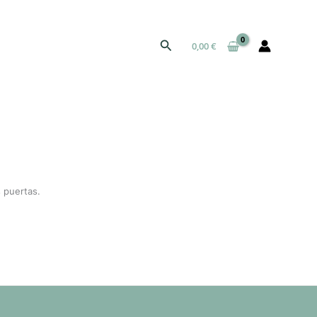
Buscar
0,00
€
 puertas.