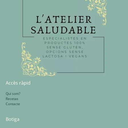
Accès ràpid
Qui som?
Recetas
Contacte
Botiga