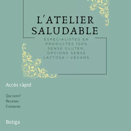
Accès ràpid
Qui som?
Recetas
Contacte
Botiga