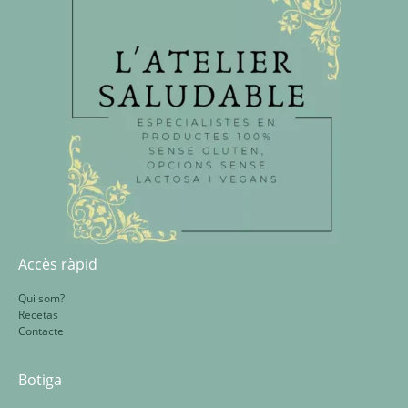
Accès ràpid
Qui som?
Recetas
Contacte
Botiga