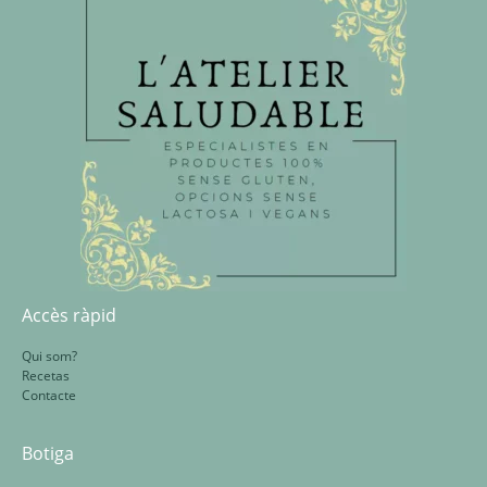
Accès ràpid
Qui som?
Recetas
Contacte
Botiga