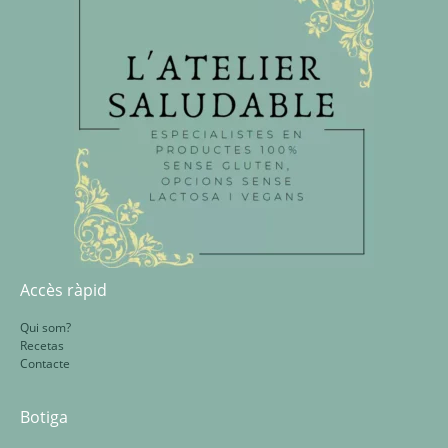
Accès ràpid
Qui som?
Recetas
Contacte
Botiga