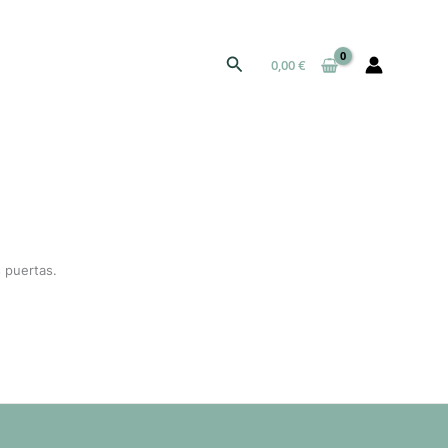
Buscar
0,00
€
 puertas.