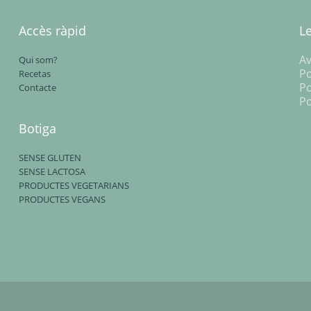
Accès ràpid
L
Av
Qui som?
Po
Recetas
Po
Contacte
Po
Botiga
SENSE GLUTEN
SENSE LACTOSA
PRODUCTES VEGETARIANS
PRODUCTES VEGANS