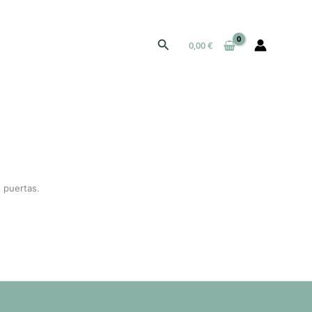
Buscar
0,00
€
 puertas.