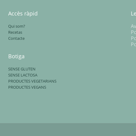
Accès ràpid
L
Av
Qui som?
Po
Recetas
Po
Contacte
Po
Botiga
SENSE GLUTEN
SENSE LACTOSA
PRODUCTES VEGETARIANS
PRODUCTES VEGANS