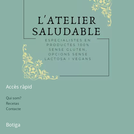
Accès ràpid
Qui som?
Recetas
Contacte
Botiga