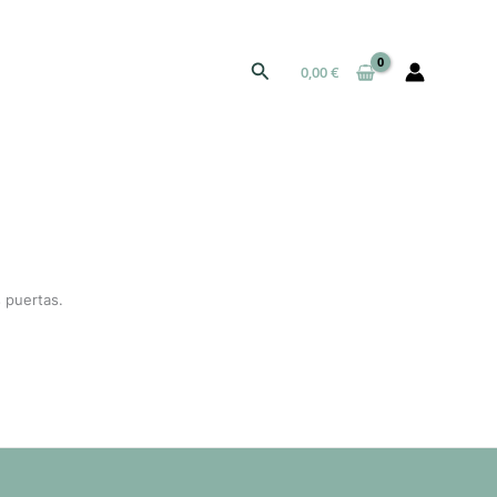
Buscar
0,00
€
 puertas.