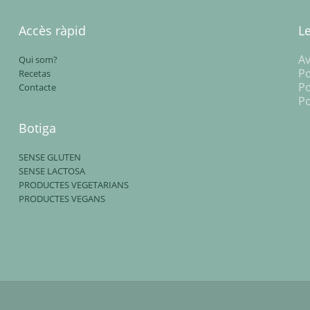
Accès ràpid
L
Av
Qui som?
Po
Recetas
Po
Contacte
Po
Botiga
SENSE GLUTEN
SENSE LACTOSA
PRODUCTES VEGETARIANS
PRODUCTES VEGANS