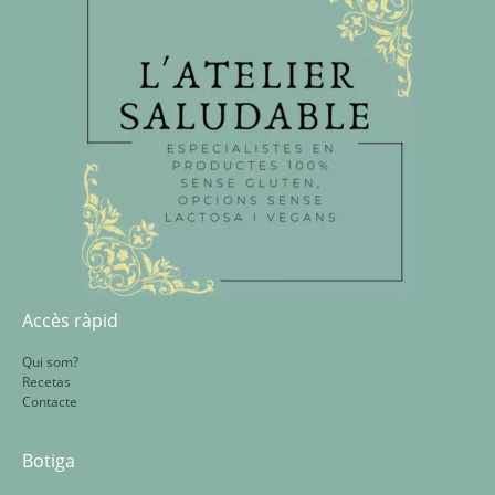
Accès ràpid
Qui som?
Recetas
Contacte
Botiga