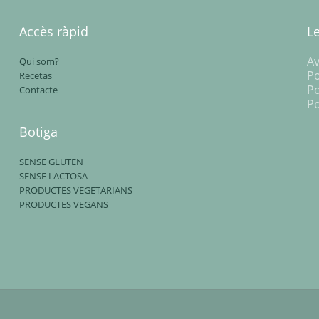
Accès ràpid
L
Av
Qui som?
Po
Recetas
Po
Contacte
Po
Botiga
SENSE GLUTEN
SENSE LACTOSA
PRODUCTES VEGETARIANS
PRODUCTES VEGANS