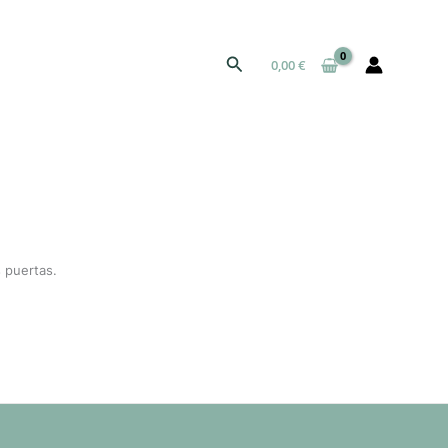
Buscar
0,00
€
 puertas.