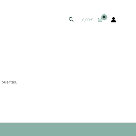
Buscar
0,00
€
 puertas.