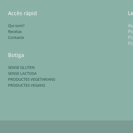
Accès ràpid
L
Av
Qui som?
Po
Recetas
Po
Contacte
Po
Botiga
SENSE GLUTEN
SENSE LACTOSA
PRODUCTES VEGETARIANS
PRODUCTES VEGANS