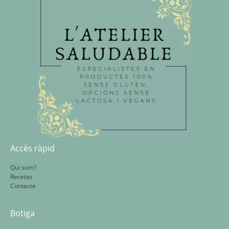
Accès ràpid
Qui som?
Recetas
Contacte
Botiga