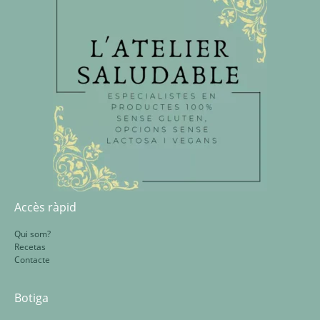
Accès ràpid
Qui som?
Recetas
Contacte
Botiga