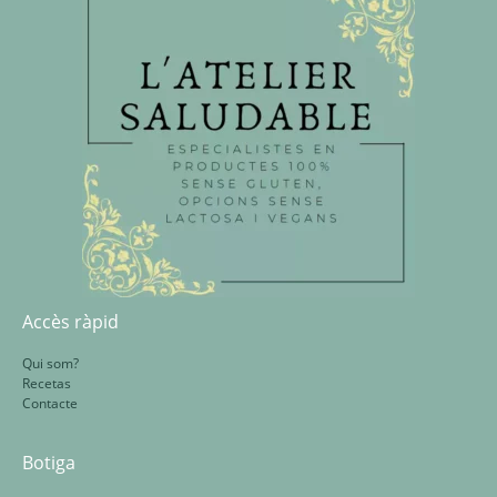
Accès ràpid
Qui som?
Recetas
Contacte
Botiga