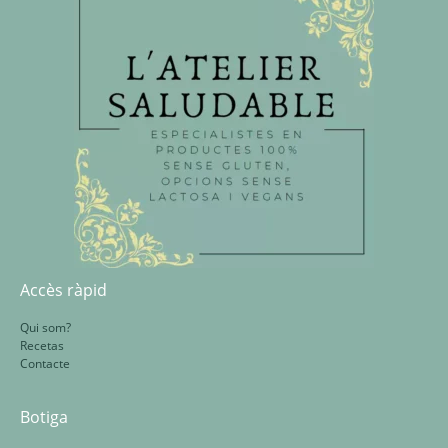
Accès ràpid
Qui som?
Recetas
Contacte
Botiga