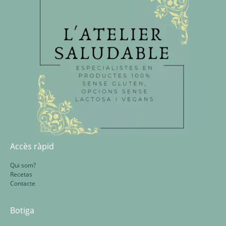
Accès ràpid
Qui som?
Recetas
Contacte
Botiga