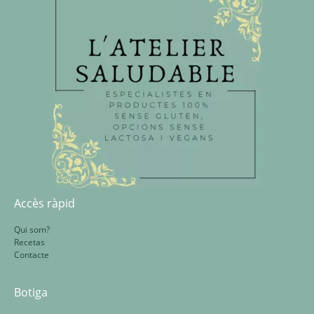
Accès ràpid
Qui som?
Recetas
Contacte
Botiga