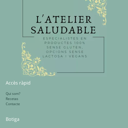
Accès ràpid
Qui som?
Recetas
Contacte
Botiga