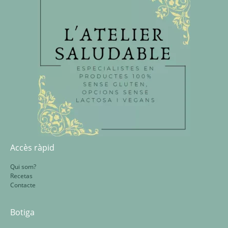
Accès ràpid
Qui som?
Recetas
Contacte
Botiga