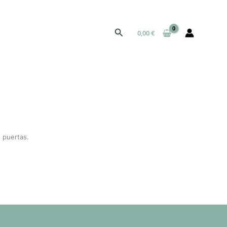
Buscar
0,00
€
 puertas.