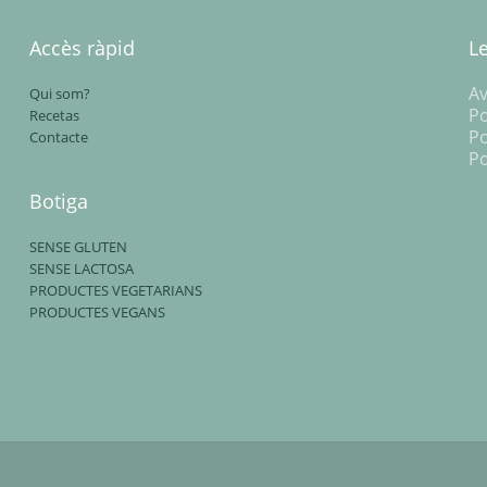
Accès ràpid
L
Av
Qui som?
Po
Recetas
Po
Contacte
Po
Botiga
SENSE GLUTEN
SENSE LACTOSA
PRODUCTES VEGETARIANS
PRODUCTES VEGANS