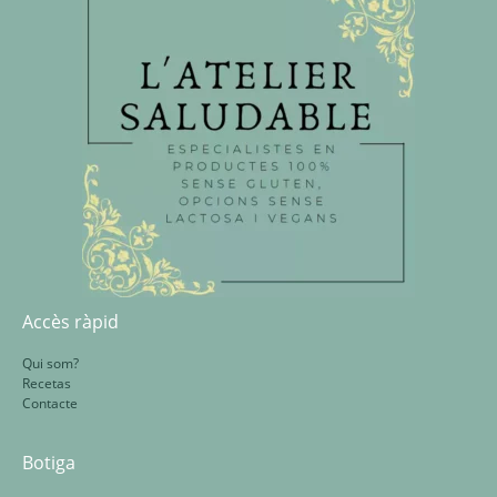
Accès ràpid
Qui som?
Recetas
Contacte
Botiga