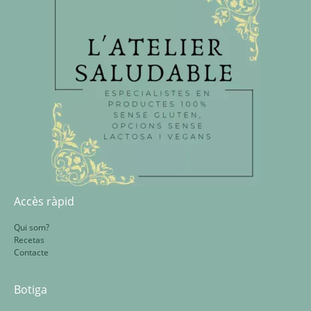
Accès ràpid
Qui som?
Recetas
Contacte
Botiga