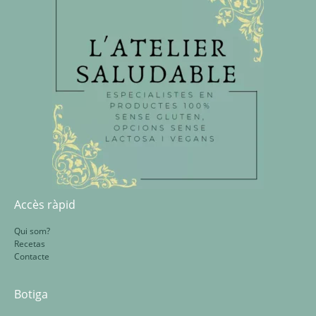
Accès ràpid
Qui som?
Recetas
Contacte
Botiga