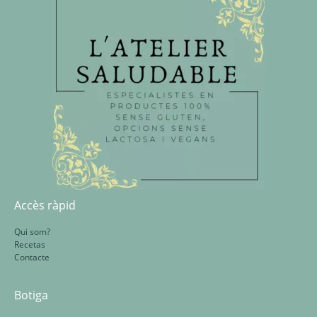
Accès ràpid
Qui som?
Recetas
Contacte
Botiga