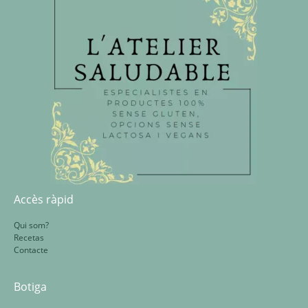
Accès ràpid
Qui som?
Recetas
Contacte
Botiga