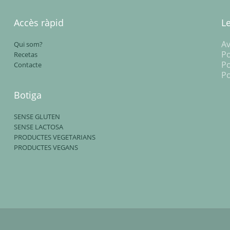
Accès ràpid
L
Av
Qui som?
Po
Recetas
Po
Contacte
Po
Botiga
SENSE GLUTEN
SENSE LACTOSA
PRODUCTES VEGETARIANS
PRODUCTES VEGANS