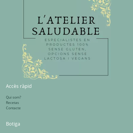
Accès ràpid
Qui som?
Recetas
Contacte
Botiga