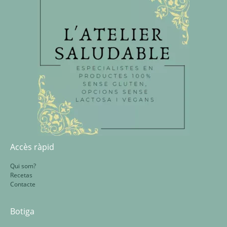
Accès ràpid
Qui som?
Recetas
Contacte
Botiga