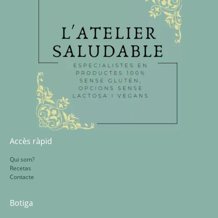
Accès ràpid
Qui som?
Recetas
Contacte
Botiga