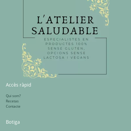
Accès ràpid
Qui som?
Recetas
Contacte
Botiga