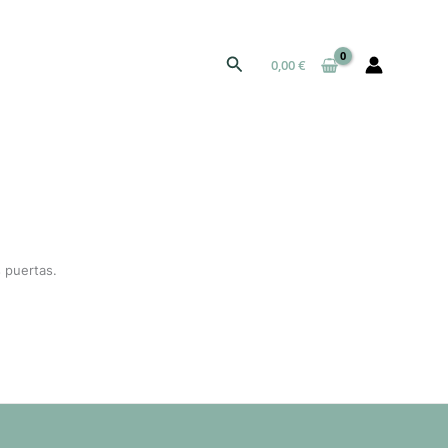
Buscar
0,00
€
 puertas.