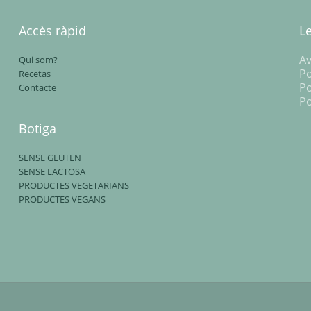
Accès ràpid
L
Av
Qui som?
Po
Recetas
Po
Contacte
Po
Botiga
SENSE GLUTEN
SENSE LACTOSA
PRODUCTES VEGETARIANS
PRODUCTES VEGANS