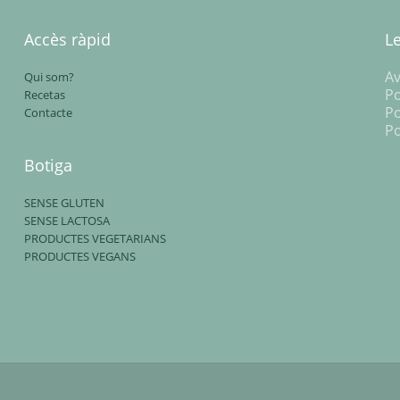
Accès ràpid
L
Av
Qui som?
Po
Recetas
Po
Contacte
Po
Botiga
SENSE GLUTEN
SENSE LACTOSA
PRODUCTES VEGETARIANS
PRODUCTES VEGANS