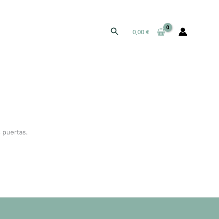
Buscar
0,00
€
 puertas.