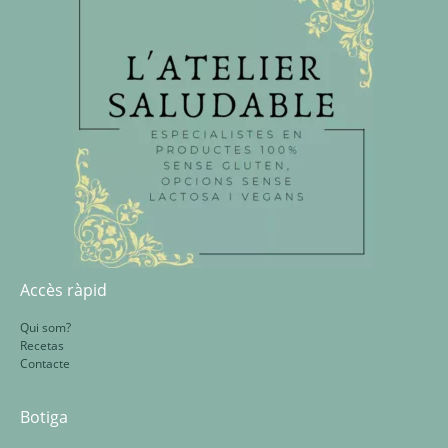
Accès ràpid
Qui som?
Recetas
Contacte
Botiga