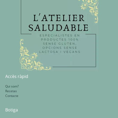
Accès ràpid
Qui som?
Recetas
Contacte
Botiga