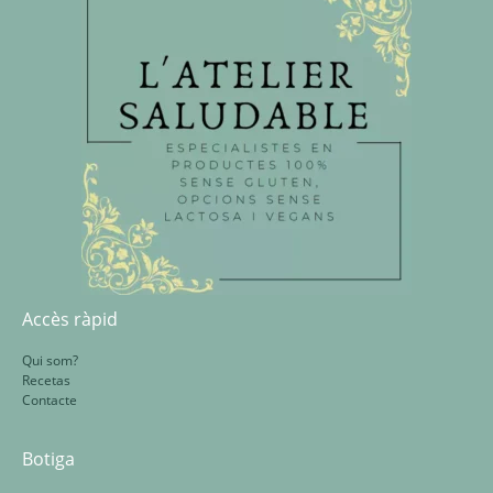
Accès ràpid
Qui som?
Recetas
Contacte
Botiga