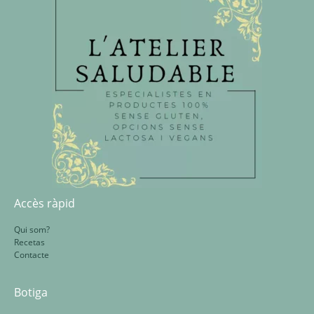
Accès ràpid
Qui som?
Recetas
Contacte
Botiga