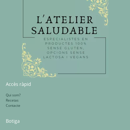
Accès ràpid
Qui som?
Recetas
Contacte
Botiga