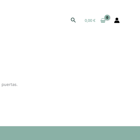
Buscar
0,00
€
 puertas.