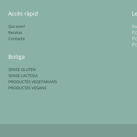
Accès ràpid
L
Av
Qui som?
Po
Recetas
Po
Contacte
Po
Botiga
SENSE GLUTEN
SENSE LACTOSA
PRODUCTES VEGETARIANS
PRODUCTES VEGANS